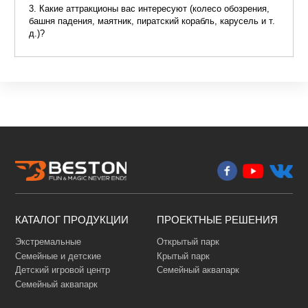
Ваши потребности:
Продукция:
Колесо Обозрения
Башня Падения
Аттракцион Маятник
Пиратский Корабль