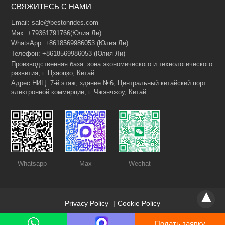
*Данные в безопасности - только для ответа вам. Не передаем третьим л
1. Хотите построить новый парк или модернизировать
существующий?
2. Тип проекта: открытый или крытый парк, аквапарк и др.?
3. Какие аттракционы вас интересуют (колесо обозрения,
башня падения, маятник, пиратский корабль, карусель и т.
д.)?
Privacy Policy
|
Cookie Policy
Copyright © 2026 HENAN BESTON RIDES CO.,LTD
Подать заявку